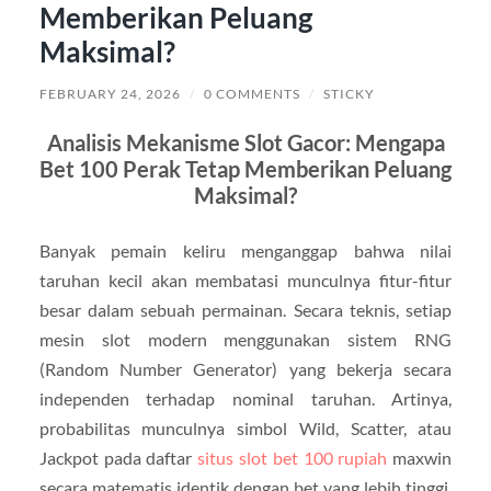
Memberikan Peluang
Maksimal?
FEBRUARY 24, 2026
/
0 COMMENTS
/
STICKY
Analisis Mekanisme Slot Gacor: Mengapa
Bet 100 Perak Tetap Memberikan Peluang
Maksimal?
Banyak pemain keliru menganggap bahwa nilai
taruhan kecil akan membatasi munculnya fitur-fitur
besar dalam sebuah permainan. Secara teknis, setiap
mesin slot modern menggunakan sistem RNG
(Random Number Generator) yang bekerja secara
independen terhadap nominal taruhan. Artinya,
probabilitas munculnya simbol Wild, Scatter, atau
Jackpot pada daftar
situs slot bet 100 rupiah
maxwin
secara matematis identik dengan bet yang lebih tinggi.