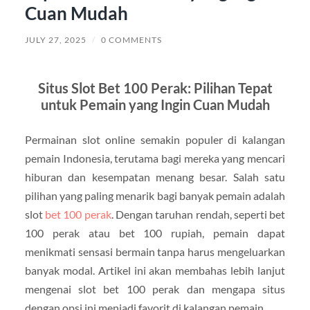
Cuan Mudah
JULY 27, 2025
/
0 COMMENTS
Situs Slot Bet 100 Perak: Pilihan Tepat
untuk Pemain yang Ingin Cuan Mudah
Permainan slot online semakin populer di kalangan
pemain Indonesia, terutama bagi mereka yang mencari
hiburan dan kesempatan menang besar. Salah satu
pilihan yang paling menarik bagi banyak pemain adalah
slot
bet 100 perak
. Dengan taruhan rendah, seperti bet
100 perak atau bet 100 rupiah, pemain dapat
menikmati sensasi bermain tanpa harus mengeluarkan
banyak modal. Artikel ini akan membahas lebih lanjut
mengenai slot bet 100 perak dan mengapa situs
dengan opsi ini menjadi favorit di kalangan pemain.