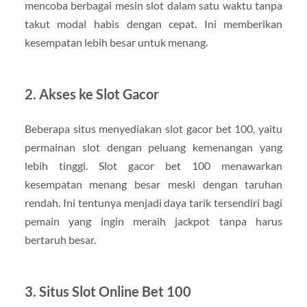
mencoba berbagai mesin slot dalam satu waktu tanpa
takut modal habis dengan cepat. Ini memberikan
kesempatan lebih besar untuk menang.
2. Akses ke Slot Gacor
Beberapa situs menyediakan slot gacor bet 100, yaitu
permainan slot dengan peluang kemenangan yang
lebih tinggi. Slot gacor bet 100 menawarkan
kesempatan menang besar meski dengan taruhan
rendah. Ini tentunya menjadi daya tarik tersendiri bagi
pemain yang ingin meraih jackpot tanpa harus
bertaruh besar.
3. Situs Slot Online Bet 100