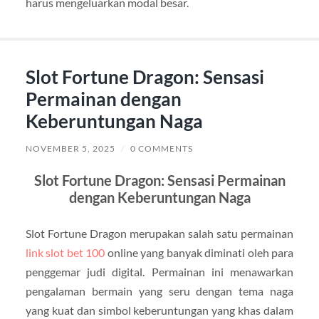
harus mengeluarkan modal besar.
Slot Fortune Dragon: Sensasi
Permainan dengan
Keberuntungan Naga
NOVEMBER 5, 2025
/
0 COMMENTS
Slot Fortune Dragon: Sensasi Permainan
dengan Keberuntungan Naga
Slot Fortune Dragon merupakan salah satu permainan
link slot bet 100
online yang banyak diminati oleh para
penggemar judi digital. Permainan ini menawarkan
pengalaman bermain yang seru dengan tema naga
yang kuat dan simbol keberuntungan yang khas dalam