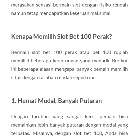
merasakan sensasi bermain slot dengan risiko rendah
namun tetap mendapatkan keseruan maksimal.
Kenapa Memilih Slot Bet 100 Perak?
Bermain slot bet 100 perak atau bet 100 rupiah
memiliki beberapa keuntungan yang menarik. Berikut
ini beberapa alasan mengapa banyak pemain memilih
situs dengan taruhan rendah seperti ini:
1. Hemat Modal, Banyak Putaran
Dengan taruhan yang sangat kecil, pemain bisa
memainkan lebih banyak putaran dengan modal yang
terbatas. Misalnya, dengan slot bet 100, Anda bisa