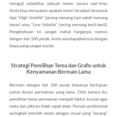
menguji volatilitas sebuah mesin secara real-time.
Anda bisa merasakan apakah mesin tersebut termasuk
tipe “High Volatile” (jarang menang tapi sekali menang
besar) atau “Low Volatile” (sering menang kecil-kecil).
Pengetahuan ini sangat mahal harganya, namun
dengan bet 100 perak, Anda mendapatkannya dengan
biaya yang sangat murah.
Strategi Pemilihan Tema dan Grafis untuk
Kenyamanan Bermain Lama
Bermain dengan bet 100 perak biasanya bertujuan
untuk durasi permainan yang lama. Oleh karena itu,
pemilihan tema permainan menjadi faktor krusial agar
mata dan pikiran tidak cepat lelah. Pemain profesional
seringkali memilih mesin dengan visual yang “tenang”