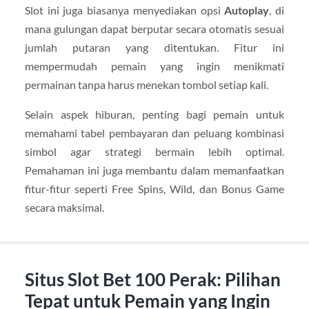
Slot ini juga biasanya menyediakan opsi
Autoplay
, di
mana gulungan dapat berputar secara otomatis sesuai
jumlah putaran yang ditentukan. Fitur ini
mempermudah pemain yang ingin menikmati
permainan tanpa harus menekan tombol setiap kali.
Selain aspek hiburan, penting bagi pemain untuk
memahami tabel pembayaran dan peluang kombinasi
simbol agar strategi bermain lebih optimal.
Pemahaman ini juga membantu dalam memanfaatkan
fitur-fitur seperti Free Spins, Wild, dan Bonus Game
secara maksimal.
Situs Slot Bet 100 Perak: Pilihan
Tepat untuk Pemain yang Ingin