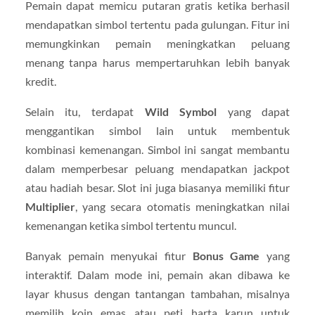
Pemain dapat memicu putaran gratis ketika berhasil
mendapatkan simbol tertentu pada gulungan. Fitur ini
memungkinkan pemain meningkatkan peluang
menang tanpa harus mempertaruhkan lebih banyak
kredit.
Selain itu, terdapat
Wild Symbol
yang dapat
menggantikan simbol lain untuk membentuk
kombinasi kemenangan. Simbol ini sangat membantu
dalam memperbesar peluang mendapatkan jackpot
atau hadiah besar. Slot ini juga biasanya memiliki fitur
Multiplier
, yang secara otomatis meningkatkan nilai
kemenangan ketika simbol tertentu muncul.
Banyak pemain menyukai fitur
Bonus Game
yang
interaktif. Dalam mode ini, pemain akan dibawa ke
layar khusus dengan tantangan tambahan, misalnya
memilih koin emas atau peti harta karun untuk