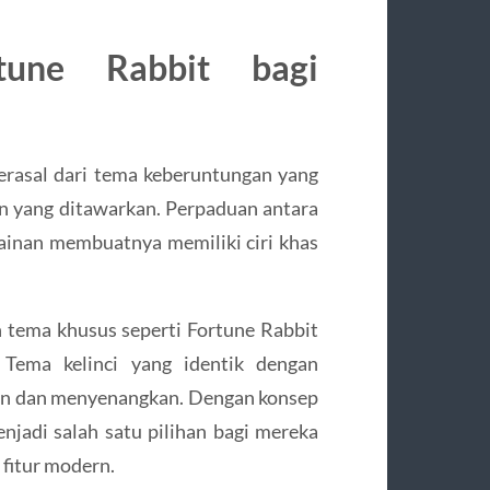
tune Rabbit bagi
berasal dari tema keberuntungan yang
in yang ditawarkan. Perpaduan antara
rmainan membuatnya memiliki ciri khas
n tema khusus seperti Fortune Rabbit
 Tema kelinci yang identik dengan
an dan menyenangkan. Dengan konsep
jadi salah satu pilihan bagi mereka
 fitur modern.