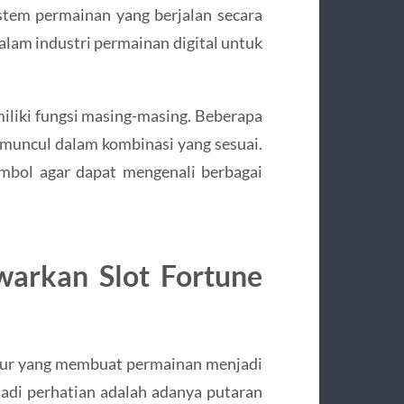
istem permainan yang berjalan secara
alam industri permainan digital untuk
iliki fungsi masing-masing. Beberapa
 muncul dalam kombinasi yang sesuai.
mbol agar dapat mengenali berbagai
warkan Slot Fortune
itur yang membuat permainan menjadi
enjadi perhatian adalah adanya putaran