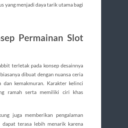
us yang menjadi daya tarik utama bagi
nsep Permainan Slot
bbit terletak pada konsep desainnya
 biasanya dibuat dengan nuansa ceria
 dan kemakmuran. Karakter kelinci
ng ramah serta memiliki ciri khas
kung juga memberikan pengalaman
n dapat terasa lebih menarik karena