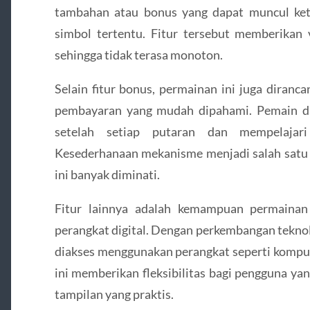
tambahan atau bonus yang dapat muncul ke
simbol tertentu. Fitur tersebut memberikan 
sehingga tidak terasa monoton.
Selain fitur bonus, permainan ini juga diranc
pembayaran yang mudah dipahami. Pemain da
setelah setiap putaran dan mempelajari
Kesederhanaan mekanisme menjadi salah satu 
ini banyak diminati.
Fitur lainnya adalah kemampuan permainan
perangkat digital. Dengan perkembangan teknol
diakses menggunakan perangkat seperti kompute
ini memberikan fleksibilitas bagi pengguna y
tampilan yang praktis.