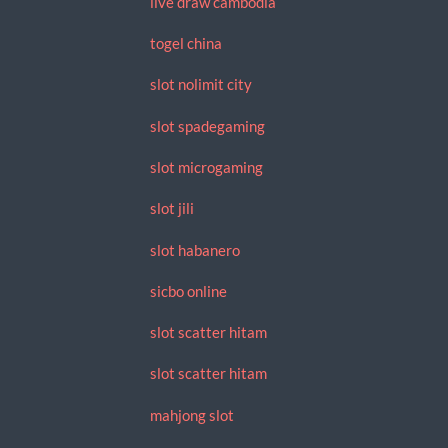
live draw cambodia
togel china
slot nolimit city
slot spadegaming
slot microgaming
slot jili
slot habanero
sicbo online
slot scatter hitam
slot scatter hitam
mahjong slot