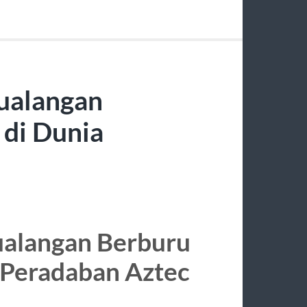
tualangan
 di Dunia
ualangan Berburu
 Peradaban Aztec