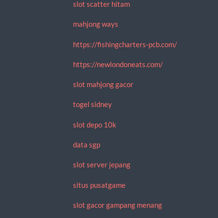
slot scatter hitam
mahjong ways
https://fishingcharters-pcb.com/
https://newlondoneats.com/
slot mahjong gacor
togel sidney
slot depo 10k
data sgp
slot server jepang
situs pusatgame
slot gacor gampang menang