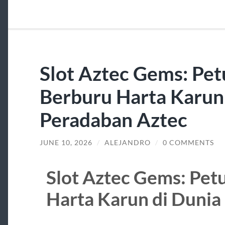
Slot Aztec Gems: Pe
Berburu Harta Karun
Peradaban Aztec
JUNE 10, 2026
/
ALEJANDRO
/
0 COMMENTS
Slot Aztec Gems: Pet
Harta Karun di Dunia