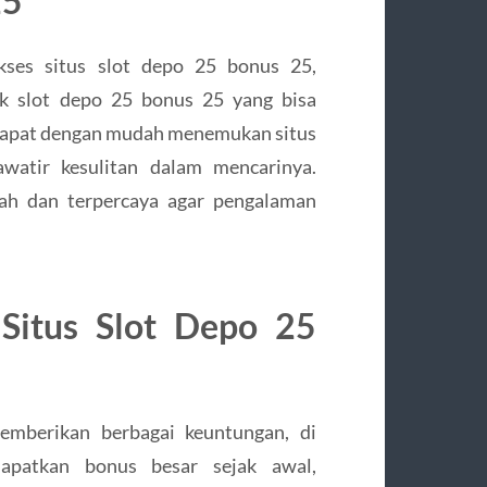
25
es situs slot depo 25 bonus 25,
ink slot depo 25 bonus 25 yang bisa
 dapat dengan mudah menemukan situs
watir kesulitan dalam mencarinya.
sah dan terpercaya agar pengalaman
Situs Slot Depo 25
emberikan berbagai keuntungan, di
apatkan bonus besar sejak awal,