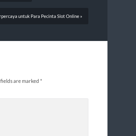
rpercaya untuk Para Pecinta Slot Online »
fields are marked
*