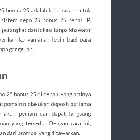
o 25 bonus 25 adalah kebebasan untuk
 sistem depo 25 bonus 25 bebas IP,
i perangkat dan lokasi tanpa khawatir
berikan kenyamanan lebih bagi para
anpa gangguan.
an
o 25 bonus 25 di depan, yang artinya
aat pemain melakukan deposit pertama
e akun pemain dan dapat langsung
an yang tersedia. Dengan cara ini,
an dari promosi yang ditawarkan.