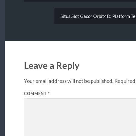
Situs Slot Gacor Orbit4D: Platform Te
Leave a Reply
Your email address will not be published.
Required 
COMMENT
*