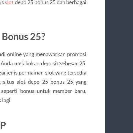
us
slot
depo 25 bonus 25 dan berbagai
5 Bonus 25?
judi online yang menawarkan promosi
 Anda melakukan deposit sebesar 25.
ai jenis permainan slot yang tersedia
ak situs slot depo 25 bonus 25 yang
 seperti bonus untuk member baru,
lagi.
IP