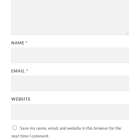
NAME
*
EMAIL
*
WEBSITE
Save my name, email, and website in this browser for the
next time I comment.