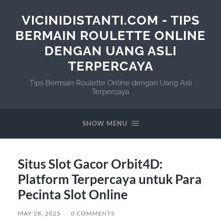
VICINIDISTANTI.COM - TIPS
BERMAIN ROULETTE ONLINE
DENGAN UANG ASLI
TERPERCAYA
Tips Bermain Roulette Online dengan Uang Asli
Terpercaya
SHOW MENU
Situs Slot Gacor Orbit4D:
Platform Terpercaya untuk Para
Pecinta Slot Online
MAY 28, 2025
/
0 COMMENTS