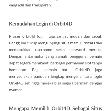
yang adil dan transparan.
Kemudahan Login di Orbit4D
Proses orbit4d login juga sangat mudah dan cepat.
Pengguna cukup mengunjungi situs resmi Orbit4D dan
memasukkan username serta password mereka.
Dengan antarmuka yang ramah pengguna, pemain
dapat segera menikmati berbagai permainan slot tanpa
hambatan. Bagi pemain baru, Orbit4D juga
menyediakan panduan lengkap mengenai cara login
Orbit4D sehingga mereka bisa segera bermain dengan
nyaman.
Mengapa Memilih Orbit4D Sebagai Situs