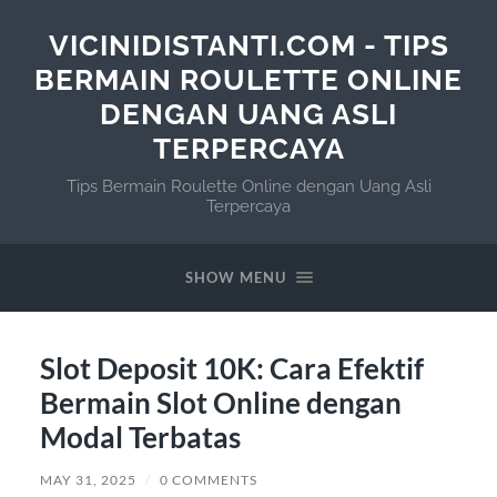
VICINIDISTANTI.COM - TIPS
BERMAIN ROULETTE ONLINE
DENGAN UANG ASLI
TERPERCAYA
Tips Bermain Roulette Online dengan Uang Asli
Terpercaya
SHOW MENU
Slot Deposit 10K: Cara Efektif
Bermain Slot Online dengan
Modal Terbatas
MAY 31, 2025
/
0 COMMENTS