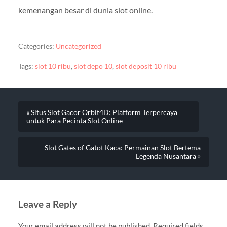
kemenangan besar di dunia slot online.
Categories:
Uncategorized
Tags:
slot 10 ribu
,
slot depo 10
,
slot deposit 10 ribu
« Situs Slot Gacor Orbit4D: Platform Terpercaya
untuk Para Pecinta Slot Online
Slot Gates of Gatot Kaca: Permainan Slot Bertema
Legenda Nusantara »
Leave a Reply
Your email address will not be published.
Required fields