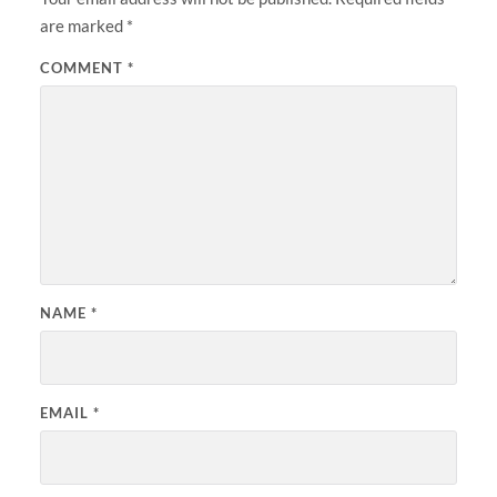
are marked
*
COMMENT
*
NAME
*
EMAIL
*