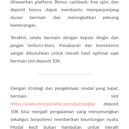
ditawarkan platform. Bonus cashback, free spin, dan
deposit bonus dapat membantu memperpanjang
durasi bermain dan meningkatkan peluang
kemenangan.
Terakhir, selalu bermain dengan kepala dingin dan
jangan terburu-buru. Kesabaran dan konsistensi
sangat dibutuhkan untuk meraih hasil optimal saat
bermain slot deposit 10K.
Dengan strategi dan pengelolaan modal yang tepat,
bermain slot
https://www.clinicavitafon.com/psicologia/
deposit
10K bisa menjadi pengalaman yang menyenangkan
sekaligus berpotensi memberikan keuntungan nyata.
Modal kecil bukan hambatan untuk meraih