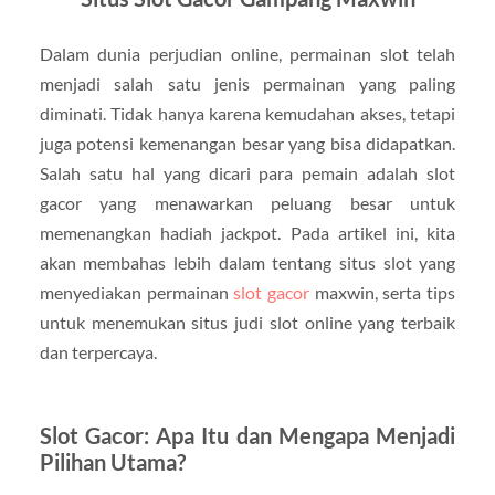
Dalam dunia perjudian online, permainan slot telah
menjadi salah satu jenis permainan yang paling
diminati. Tidak hanya karena kemudahan akses, tetapi
juga potensi kemenangan besar yang bisa didapatkan.
Salah satu hal yang dicari para pemain adalah slot
gacor yang menawarkan peluang besar untuk
memenangkan hadiah jackpot. Pada artikel ini, kita
akan membahas lebih dalam tentang situs slot yang
menyediakan permainan
slot gacor
maxwin, serta tips
untuk menemukan situs judi slot online yang terbaik
dan terpercaya.
Slot Gacor: Apa Itu dan Mengapa Menjadi
Pilihan Utama?