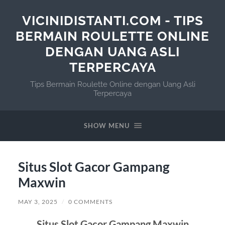
VICINIDISTANTI.COM - TIPS
BERMAIN ROULETTE ONLINE
DENGAN UANG ASLI
TERPERCAYA
Tips Bermain Roulette Online dengan Uang Asli
Terpercaya
SHOW MENU
Situs Slot Gacor Gampang
Maxwin
MAY 3, 2025
/
0 COMMENTS
Situs Slot Gacor Gampang Maxwin