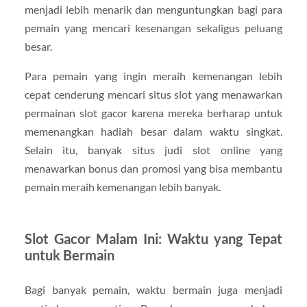
menjadi lebih menarik dan menguntungkan bagi para
pemain yang mencari kesenangan sekaligus peluang
besar.
Para pemain yang ingin meraih kemenangan lebih
cepat cenderung mencari situs slot yang menawarkan
permainan slot gacor karena mereka berharap untuk
memenangkan hadiah besar dalam waktu singkat.
Selain itu, banyak situs judi slot online yang
menawarkan bonus dan promosi yang bisa membantu
pemain meraih kemenangan lebih banyak.
Slot Gacor Malam Ini: Waktu yang Tepat
untuk Bermain
Bagi banyak pemain, waktu bermain juga menjadi