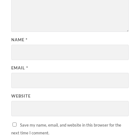
NAME
*
EMAIL
*
WEBSITE
Save my name, email, and website in this browser for the
next time I comment.