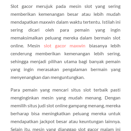
Slot gacor merujuk pada mesin slot yang sering
memberikan kemenangan besar atau lebih mudah
mendapatkan maxwin dalam waktu tertentu. Istilah ini
sering dicari oleh para pemain yang ingin
memaksimalkan peluang mereka dalam bermain slot
online. Mesin
slot gacor maxwin
biasanya lebih
cenderung memberikan kemenangan lebih sering,
sehingga menjadi pilihan utama bagi banyak pemain
yang ingin merasakan pengalaman bermain yang
menyenangkan dan menguntungkan.
Para pemain yang mencari situs slot terbaik pasti
menginginkan mesin yang mudah menang. Dengan
memilih situs judi slot online gampang menang, mereka
berharap bisa meningkatkan peluang mereka untuk
mendapatkan jackpot besar atau keuntungan lainnya.
Selain itu, mesin yang dianggap slot gacor malam ini