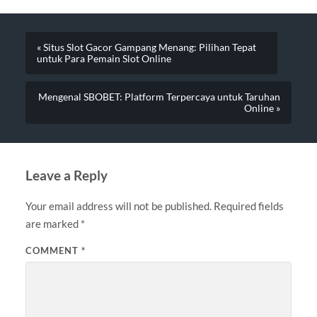
« Situs Slot Gacor Gampang Menang: Pilihan Tepat
untuk Para Pemain Slot Online
Mengenal SBOBET: Platform Terpercaya untuk Taruhan
Online »
Leave a Reply
Your email address will not be published.
Required fields
are marked
*
COMMENT
*