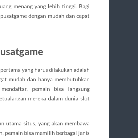
uang menang yang lebih tinggi. Bagi
r pusatgame dengan mudah dan cepat
 Pusatgame
pertama yang harus dilakukan adalah
sangat mudah dan hanya membutuhkan
i mendaftar, pemain bisa langsung
etualangan mereka dalam dunia slot
man utama situs, yang akan membawa
n, pemain bisa memilih berbagai jenis