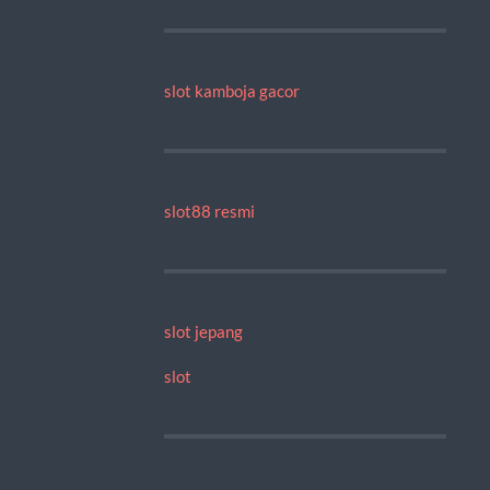
slot kamboja gacor
slot88 resmi
slot jepang
slot