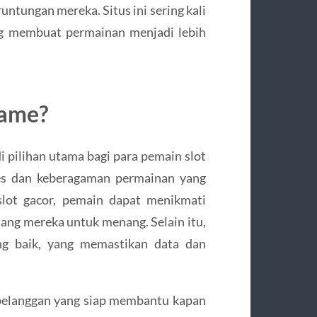
untungan mereka. Situs ini sering kali
g membuat permainan menjadi lebih
game?
pilihan utama bagi para pemain slot
ses dan keberagaman permainan yang
slot gacor, pemain dapat menikmati
ang mereka untuk menang. Selain itu,
ang baik, yang memastikan data dan
pelanggan yang siap membantu kapan