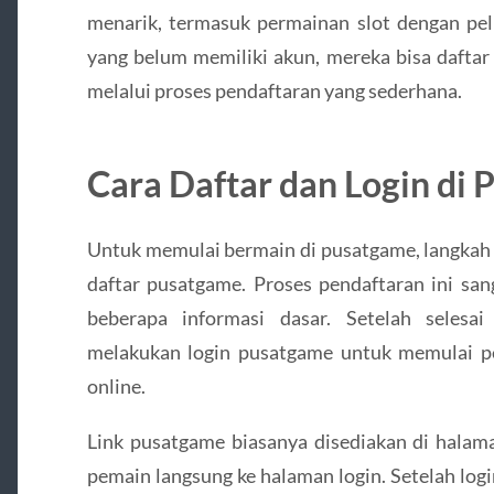
menarik, termasuk permainan slot dengan pel
yang belum memiliki akun, mereka bisa dafta
melalui proses pendaftaran yang sederhana.
Cara Daftar dan Login di
Untuk memulai bermain di pusatgame, langkah 
daftar pusatgame. Proses pendaftaran ini 
beberapa informasi dasar. Setelah selesa
melakukan login pusatgame untuk memulai p
online.
Link pusatgame biasanya disediakan di hala
pemain langsung ke halaman login. Setelah logi