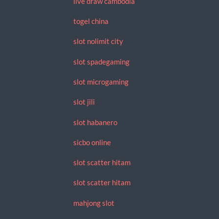
live draw cambodia
togel china
slot nolimit city
slot spadegaming
slot microgaming
slot jili
slot habanero
sicbo online
slot scatter hitam
slot scatter hitam
mahjong slot