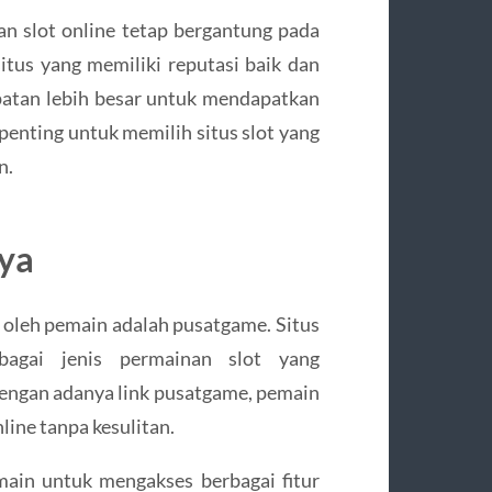
n slot online tetap bergantung pada
tus yang memiliki reputasi baik dan
patan lebih besar untuk mendapatkan
 penting untuk memilih situs slot yang
n.
aya
 oleh pemain adalah pusatgame. Situs
bagai jenis permainan slot yang
dengan adanya link pusatgame, pemain
line tanpa kesulitan.
ain untuk mengakses berbagai fitur