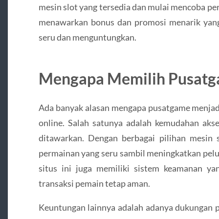
mesin slot yang tersedia dan mulai mencoba per
menawarkan bonus dan promosi menarik yan
seru dan menguntungkan.
Mengapa Memilih Pusat
Ada banyak alasan mengapa pusatgame menjadi 
online. Salah satunya adalah kemudahan ak
ditawarkan. Dengan berbagai pilihan mesin 
permainan yang seru sambil meningkatkan pelu
situs ini juga memiliki sistem keamanan y
transaksi pemain tetap aman.
Keuntungan lainnya adalah adanya dukungan 