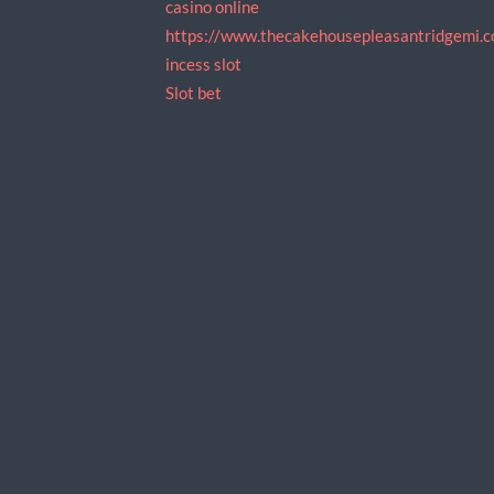
casino online
https://www.thecakehousepleasantridgemi.
incess slot
Slot bet