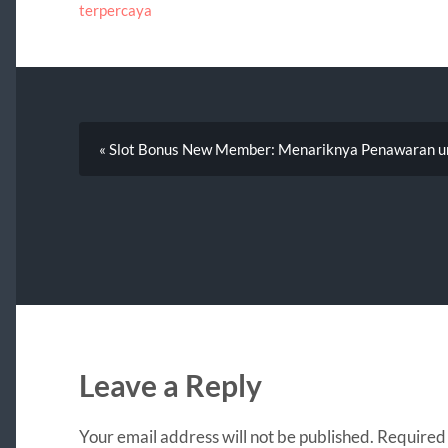
terpercaya
« Slot Bonus New Member: Menariknya Penawaran u
Leave a Reply
Your email address will not be published.
Required 