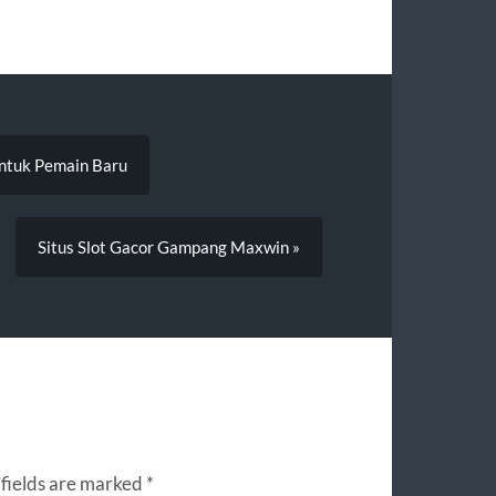
ntuk Pemain Baru
Situs Slot Gacor Gampang Maxwin »
fields are marked
*