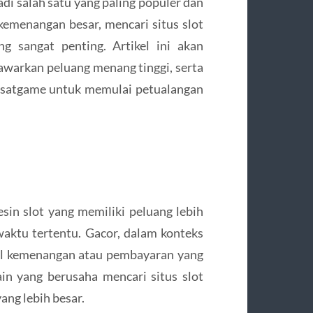
adi salah satu yang paling populer dan
kemenangan besar, mencari situs slot
 sangat penting. Artikel ini akan
warkan peluang menang tinggi, serta
usatgame untuk memulai petualangan
in slot yang memiliki peluang lebih
ktu tertentu. Gacor, dalam konteks
sil kemenangan atau pembayaran yang
n yang berusaha mencari situs slot
ang lebih besar.