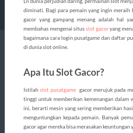
Di dunia perjudian daring, permainan slot menj
diminati. Bagi para pemain yang ingin meraih 
gacor yang gampang menang adalah hal yang
membahas mengenai situs
slot gacor
yang mena
bagaimana cara login pusatgame dan daftar p
di dunia slot online.
Apa Itu Slot Gacor?
Istilah
slot pusatgame
gacor merujuk pada mes
tinggi untuk memberikan kemenangan dalam wa
ini, berarti mesin yang sering memberikan ha
menguntungkan kepada pemain. Banyak pemai
gacor agar mereka bisa merasakan keuntungan y